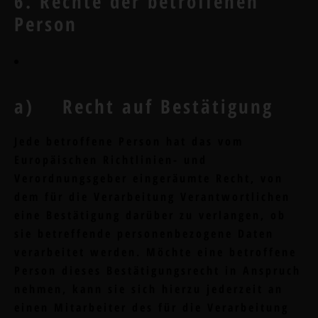
6. Rechte der betroffenen
Person
a) Recht auf Bestätigung
Jede betroffene Person hat das vom
Europäischen Richtlinien- und
Verordnungsgeber eingeräumte Recht, von
dem für die Verarbeitung Verantwortlichen
eine Bestätigung darüber zu verlangen, ob
sie betreffende personenbezogene Daten
verarbeitet werden. Möchte eine betroffene
Person dieses Bestätigungsrecht in Anspruch
nehmen, kann sie sich hierzu jederzeit an
einen Mitarbeiter des für die Verarbeitung