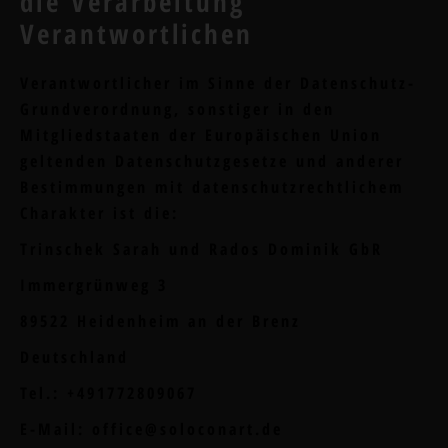
die Verarbeitung
Verantwortlichen
Verantwortlicher im Sinne der Datenschutz-
Grundverordnung, sonstiger in den
Mitgliedstaaten der Europäischen Union
geltenden Datenschutzgesetze und anderer
Bestimmungen mit datenschutzrechtlichem
Charakter ist die:
Trinschek Sarah und Rados Dominik GbR
Immergrünweg 3
89522 Heidenheim an der Brenz
Deutschland
Tel.: +491772809067
E-Mail: office@soloconart.de