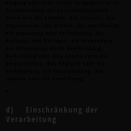
Vorgang oder jede solche Vorgangsreihe im
Zusammenhang mit personenbezogenen
Daten wie das Erheben, das Erfassen, die
Organisation, das Ordnen, die Speicherung,
die Anpassung oder Veränderung, das
Auslesen, das Abfragen, die Verwendung,
die Offenlegung durch Übermittlung,
Verbreitung oder eine andere Form der
Bereitstellung, den Abgleich oder die
Verknüpfung, die Einschränkung, das
Löschen oder die Vernichtung.
d) Einschränkung der
Verarbeitung