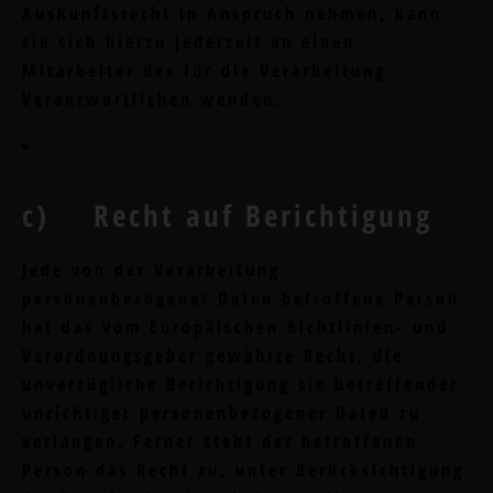
Auskunftsrecht in Anspruch nehmen, kann
sie sich hierzu jederzeit an einen
Mitarbeiter des für die Verarbeitung
Verantwortlichen wenden.
c) Recht auf Berichtigung
Jede von der Verarbeitung
personenbezogener Daten betroffene Person
hat das vom Europäischen Richtlinien- und
Verordnungsgeber gewährte Recht, die
unverzügliche Berichtigung sie betreffender
unrichtiger personenbezogener Daten zu
verlangen. Ferner steht der betroffenen
Person das Recht zu, unter Berücksichtigung