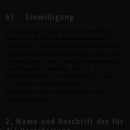
k) Einwilligung
Einwilligung ist jede von der betroffenen
Person freiwillig für den bestimmten Fall in
informierter Weise und unmissverständlich
abgegebene Willensbekundung in Form einer
Erklärung oder einer sonstigen eindeutigen
bestätigenden Handlung, mit der die
betroffene Person zu verstehen gibt, dass
sie mit der Verarbeitung der sie
betreffenden personenbezogenen Daten
einverstanden ist.
2. Name und Anschrift des für