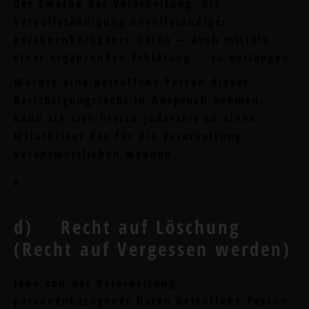
der Zwecke der Verarbeitung, die
Vervollständigung unvollständiger
personenbezogener Daten — auch mittels
einer ergänzenden Erklärung — zu verlangen.
Möchte eine betroffene Person dieses
Berichtigungsrecht in Anspruch nehmen,
kann sie sich hierzu jederzeit an einen
Mitarbeiter des für die Verarbeitung
Verantwortlichen wenden.
d) Recht auf Löschung
(Recht auf Vergessen werden)
Jede von der Verarbeitung
personenbezogener Daten betroffene Person