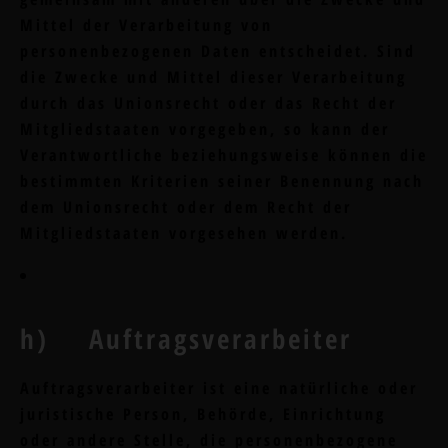
Mittel der Verarbeitung von
personenbezogenen Daten entscheidet. Sind
die Zwecke und Mittel dieser Verarbeitung
durch das Unionsrecht oder das Recht der
Mitgliedstaaten vorgegeben, so kann der
Verantwortliche beziehungsweise können die
bestimmten Kriterien seiner Benennung nach
dem Unionsrecht oder dem Recht der
Mitgliedstaaten vorgesehen werden.
h) Auftragsverarbeiter
Auftragsverarbeiter ist eine natürliche oder
juristische Person, Behörde, Einrichtung
oder andere Stelle, die personenbezogene