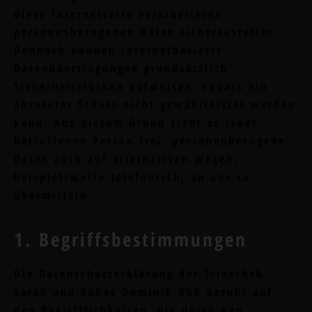
diese Internetseite verarbeiteten
personenbezogenen Daten sicherzustellen.
Dennoch können Internetbasierte
Datenübertragungen grundsätzlich
Sicherheitslücken aufweisen, sodass ein
absoluter Schutz nicht gewährleistet werden
kann. Aus diesem Grund steht es jeder
betroffenen Person frei, personenbezogene
Daten auch auf alternativen Wegen,
beispielsweise telefonisch, an uns zu
übermitteln.
1. Begriffsbestimmungen
Die Datenschutzerklärung der Trinschek
Sarah und Rados Dominik GbR beruht auf
den Begrifflichkeiten, die durch den