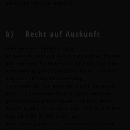
Verantwortlichen wenden.
b) Recht auf Auskunft
Jede von der Verarbeitung
personenbezogener Daten betroffene Person
hat das vom Europäischen Richtlinien- und
Verordnungsgeber gewährte Recht, jederzeit
von dem für die Verarbeitung
Verantwortlichen unentgeltliche Auskunft
über die zu seiner Person gespeicherten
personenbezogenen Daten und eine Kopie
dieser Auskunft zu erhalten. Ferner hat der
Europäische Richtlinien- und
Verordnungsgeber der betroffenen Person