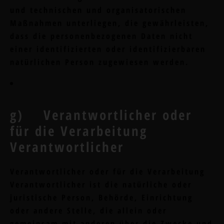
und technischen und organisatorischen
Maßnahmen unterliegen, die gewährleisten,
dass die personenbezogenen Daten nicht
einer identifizierten oder identifizierbaren
natürlichen Person zugewiesen werden.
g) Verantwortlicher oder
für die Verarbeitung
Verantwortlicher
Verantwortlicher oder für die Verarbeitung
Verantwortlicher ist die natürliche oder
juristische Person, Behörde, Einrichtung
oder andere Stelle, die allein oder
gemeinsam mit anderen über die Zwecke und