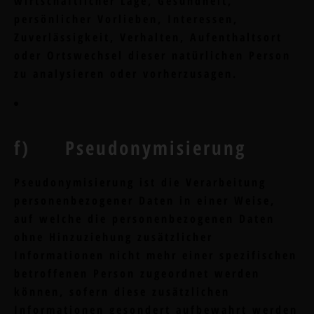
wirtschaftlicher Lage, Gesundheit,
persönlicher Vorlieben, Interessen,
Zuverlässigkeit, Verhalten, Aufenthaltsort
oder Ortswechsel dieser natürlichen Person
zu analysieren oder vorherzusagen.
f) Pseudonymisierung
Pseudonymisierung ist die Verarbeitung
personenbezogener Daten in einer Weise,
auf welche die personenbezogenen Daten
ohne Hinzuziehung zusätzlicher
Informationen nicht mehr einer spezifischen
betroffenen Person zugeordnet werden
können, sofern diese zusätzlichen
Informationen gesondert aufbewahrt werden