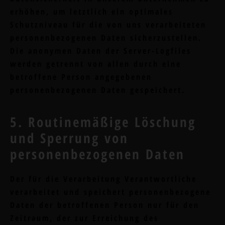
erhöhen, um letztlich ein optimales
Schutzniveau für die von uns verarbeiteten
personenbezogenen Daten sicherzustellen.
Die anonymen Daten der Server-Logfiles
werden getrennt von allen durch eine
betroffene Person angegebenen
personenbezogenen Daten gespeichert.
5. Routinemäßige Löschung
und Sperrung von
personenbezogenen Daten
Der für die Verarbeitung Verantwortliche
verarbeitet und speichert personenbezogene
Daten der betroffenen Person nur für den
Zeitraum, der zur Erreichung des