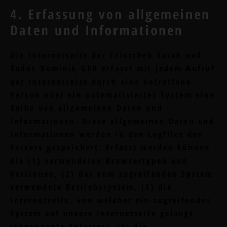
4. Erfassung von allgemeinen
Daten und Informationen
Die Internetseite der Trinschek Sarah und
Rados Dominik GbR erfasst mit jedem Aufruf
der Internetseite durch eine betroffene
Person oder ein automatisiertes System eine
Reihe von allgemeinen Daten und
Informationen. Diese allgemeinen Daten und
Informationen werden in den Logfiles des
Servers gespeichert. Erfasst werden können
die (1) verwendeten Browsertypen und
Versionen, (2) das vom zugreifenden System
verwendete Betriebssystem, (3) die
Internetseite, von welcher ein zugreifendes
System auf unsere Internetseite gelangt
(sogenannte Referrer), (4) die